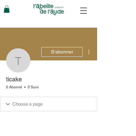
Plus d'actions
S'abonner
ticake
ticake
0 Abonné
0 Suivi