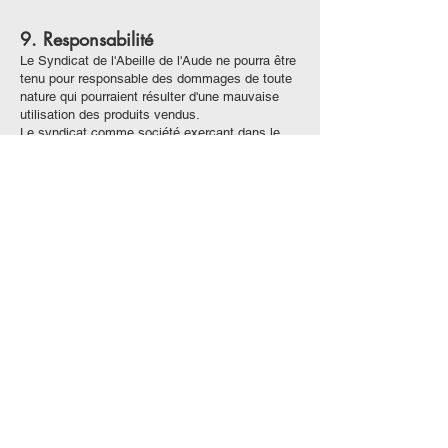
9. Responsabilité
Le Syndicat de l'Abeille de l'Aude ne pourra être
tenu pour responsable des dommages de toute
nature qui pourraient résulter d'une mauvaise
utilisation des produits vendus.
Le syndicat comme société exerçant dans le
processus de vente à distance, n’est tenue que
par une obligation de moyens. Sa responsabilité
ne pourra être engagée pour un dommage
résultant de l’utilisation du réseau Internet tel
que perte de données, intrusion, virus, rupture
du service, ou autres problèmes involontaires.
10. Propriété intellectuelle et
données personnelles
Tous les éléments du site internet du Syndicat
de l'Abeille de l'Aude sont et restent la propriété
intellectuelle et exclusive du Syndicat. Personne
n'est autorisé à reproduire, exploiter, ou utiliser à
quelque titre que ce soit, même partiellement,
des éléments du site.