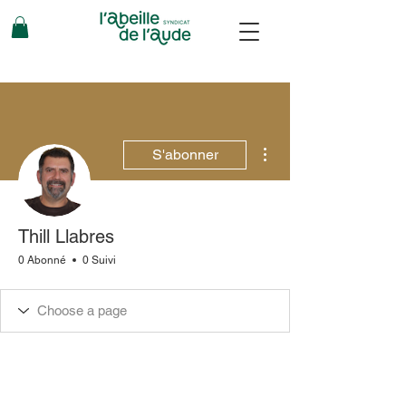
Plus d'actions
S'abonner
Thill Llabres
0 Abonné
0 Suivi