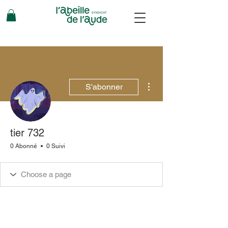
Plus d'actions
S'abonner
tier 732
0 Abonné
0 Suivi