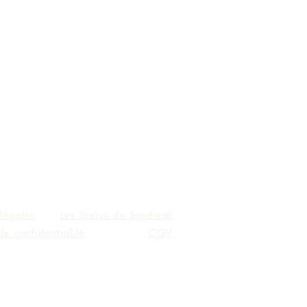
légales
Les Status du Syndicat
de confidentialité
CGV