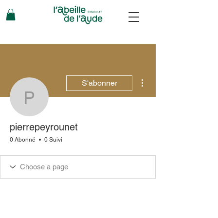
Plus d'actions
S'abonner
pierrepeyrounet
pierrepeyrounet
0 Abonné
0 Suivi