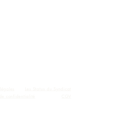
légales
Les Status du Syndicat
de confidentialité
CGV