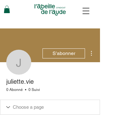
Plus d'actions
S'abonner
juliette.vie
juliette.vie
0 Abonné
0 Suivi