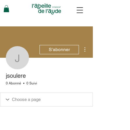
Plus d'actions
S'abonner
jsoulere
jsoulere
0 Abonné
0 Suivi