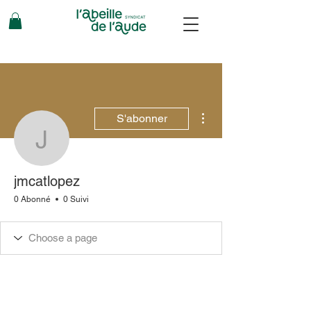
Plus d'actions
S'abonner
jmcatlopez
jmcatlopez
0 Abonné
0 Suivi