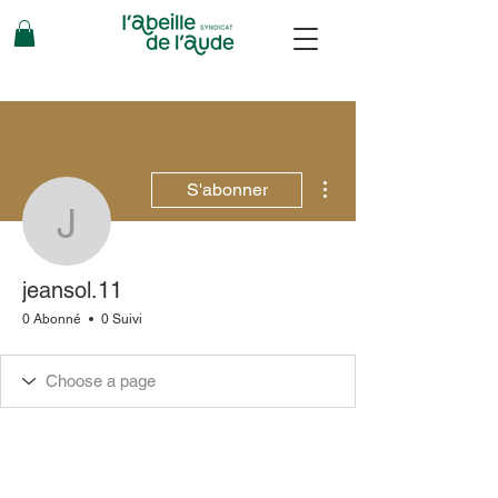
Plus d'actions
S'abonner
jeansol.11
jeansol.11
0 Abonné
0 Suivi