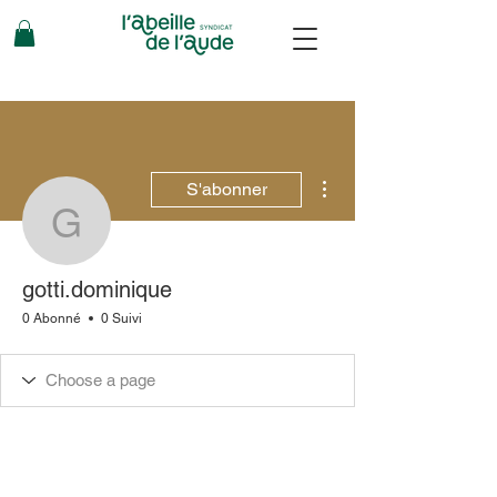
Plus d'actions
S'abonner
gotti.dominique
gotti.dominique
0 Abonné
0 Suivi