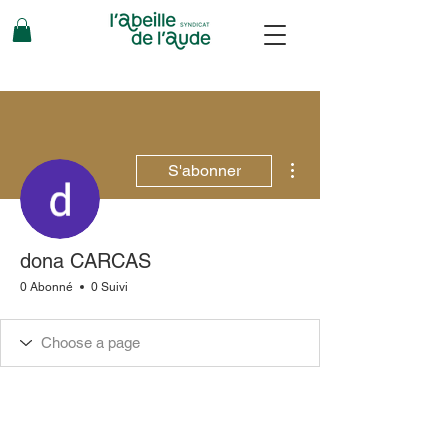
Plus d'actions
S'abonner
dona CARCAS
0 Abonné
0 Suivi