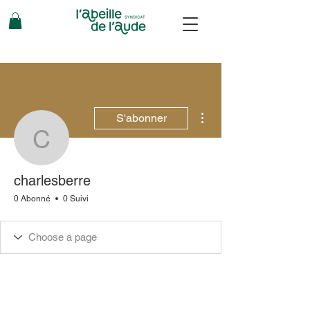
Plus d'actions
S'abonner
charlesberre
charlesberre
0 Abonné
0 Suivi