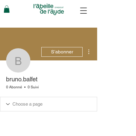
Plus d'actions
S'abonner
bruno.balfet
bruno.balfet
0 Abonné
0 Suivi