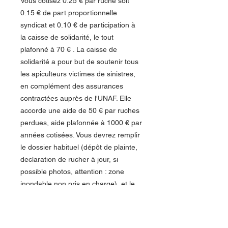
Vous cotisez 0.25 € par ruche soit
0.15 € de part proportionnelle
syndicat et 0.10 € de participation à
la caisse de solidarité, le tout
plafonné à 70 € . La caisse de
solidarité a pour but de soutenir tous
les apiculteurs victimes de sinistres,
en complément des assurances
contractées auprès de l'UNAF. Elle
accorde une aide de 50 € par ruches
perdues, aide plafonnée à 1000 € par
années cotisées. Vous devrez remplir
le dossier habituel (dépôt de plainte,
declaration de rucher à jour, si
possible photos, attention : zone
inondable non pris en charge), et le
faire suivre à votre syndicat « l'Abeille
de l'Aude » afin que l'attribution de
l'indemnité soit votée par le Conseil