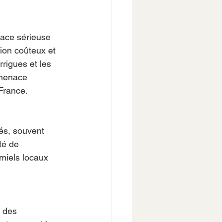
nace sérieuse 
ion coûteux et 
rigues et les 
 menace 
 France.
és, souvent 
té de 
miels locaux 
, des 