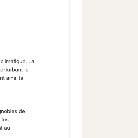
climatique. La 
erturbant le 
t ainsi la 
gnobles de 
 les 
t au 